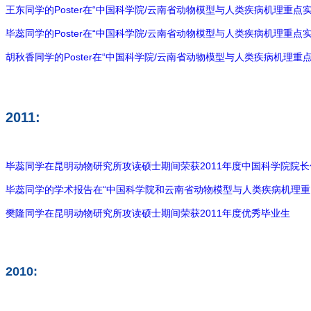
王东同学的Poster在“中国科学院/云南省动物模型与人类疾病机理重点
毕蕊同学的Poster在“中国科学院/云南省动物模型与人类疾病机理重点
胡秋香同学的Poster在“中国科学院/云南省动物模型与人类疾病机理重
2011: 
毕蕊同学在昆明动物研究所攻读硕士期间荣获2011年度中国科学院院长
毕蕊同学的学术报告在“中国科学院和云南省动物模型与人类疾病机理重点
樊隆同学在昆明动物研究所攻读硕士期间荣获2011年度优秀毕业生
2010: 