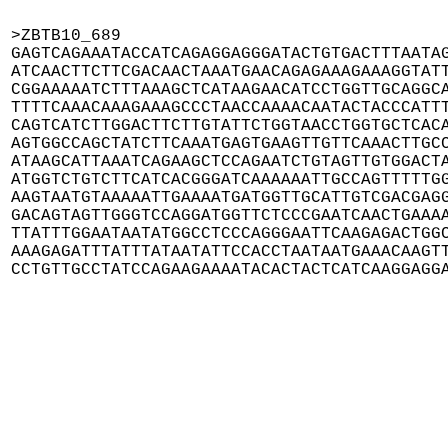
>ZBTB10_689

GAGTCAGAAATACCATCAGAGGAGGGATACTGTGACTTTAATAG
ATCAACTTCTTCGACAACTAAATGAACAGAGAAAGAAAGGTATT
CGGAAAAATCTTTAAAGCTCATAAGAACATCCTGGTTGCAGGCA
TTTTCAAACAAAGAAAGCCCTAACCAAAACAATACTACCCATTT
CAGTCATCTTGGACTTCTTGTATTCTGGTAACCTGGTGCTCACA
AGTGGCCAGCTATCTTCAAATGAGTGAAGTTGTTCAAACTTGCC
ATAAGCATTAAATCAGAAGCTCCAGAATCTGTAGTTGTGGACTA
ATGGTCTGTCTTCATCACGGGATCAAAAAATTGCCAGTTTTTGG
AAGTAATGTAAAAATTGAAAATGATGGTTGCATTGTCGACGAGG
GACAGTAGTTGGGTCCAGGATGGTTCTCCCGAATCAACTGAAAA
TTATTTGGAATAATATGGCCTCCCAGGGAATTCAAGAGACTGGC
AAAGAGATTTATTTATAATATTCCACCTAATAATGAAACAAGTT
CCTGTTGCCTATCCAGAAGAAAATACACTACTCATCAAGGAGG