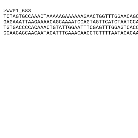
>WWP1_683

TCTAGTGCCAAACTAAAAAGAAAAAAGAACTGGTTTGGAACAGC
GAGAAATTAAGAAAACAGCAAAATCCAGTAGTTCATCTAATCCA
TGTGACCCCACAAACTGTATTGGAATTTCGAGTTTGGAGTCACC
GGAAGAGCAACAATAGATTTGAAACAAGCTCTTTTAATACACA