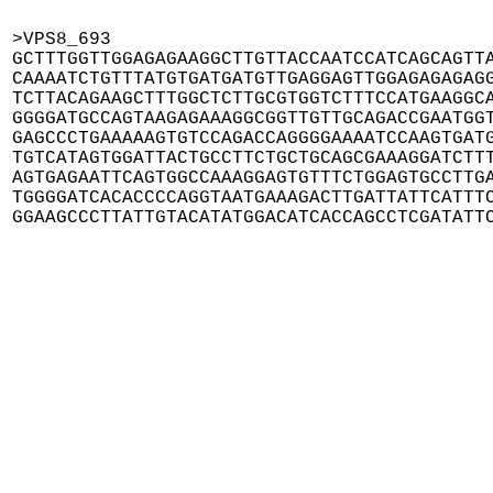
>VPS8_693

GCTTTGGTTGGAGAGAAGGCTTGTTACCAATCCATCAGCAGTTA
CAAAATCTGTTTATGTGATGATGTTGAGGAGTTGGAGAGAGAGG
TCTTACAGAAGCTTTGGCTCTTGCGTGGTCTTTCCATGAAGGCA
GGGGATGCCAGTAAGAGAAAGGCGGTTGTTGCAGACCGAATGGT
GAGCCCTGAAAAAGTGTCCAGACCAGGGGAAAATCCAAGTGATG
TGTCATAGTGGATTACTGCCTTCTGCTGCAGCGAAAGGATCTTT
AGTGAGAATTCAGTGGCCAAAGGAGTGTTTCTGGAGTGCCTTGA
TGGGGATCACACCCCAGGTAATGAAAGACTTGATTATTCATTTC
GGAAGCCCTTATTGTACATATGGACATCACCAGCCTCGATATT