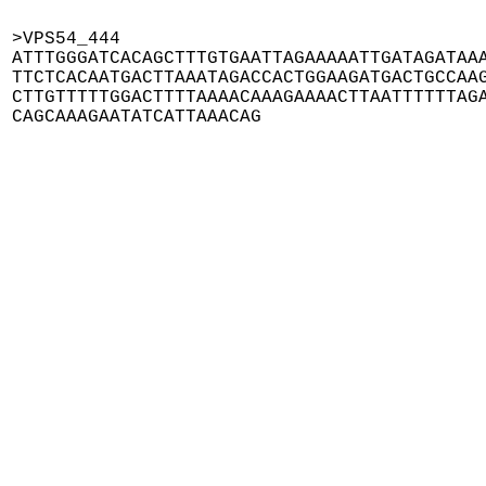
>VPS54_444

ATTTGGGATCACAGCTTTGTGAATTAGAAAAATTGATAGATAAA
TTCTCACAATGACTTAAATAGACCACTGGAAGATGACTGCCAAG
CTTGTTTTTGGACTTTTAAAACAAAGAAAACTTAATTTTTTAGA
CAGCAAAGAATATCATTAAACAG