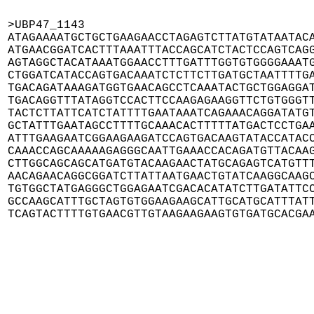
>UBP47_1143

ATAGAAAATGCTGCTGAAGAACCTAGAGTCTTATGTATAATACA
ATGAACGGATCACTTTAAATTTACCAGCATCTACTCCAGTCAGG
AGTAGGCTACATAAATGGAACCTTTGATTTGGTGTGGGGAAATG
CTGGATCATACCAGTGACAAATCTCTTCTTGATGCTAATTTTGA
TGACAGATAAAGATGGTGAACAGCCTCAAATACTGCTGGAGGAT
TGACAGGTTTATAGGTCCACTTCCAAGAGAAGGTTCTGTGGGTT
TACTCTTATTCATCTATTTTGAATAAATCAGAAACAGGATATGT
GCTATTTGAATAGCCTTTTGCAAACACTTTTTATGACTCCTGAA
ATTTGAAGAATCGGAAGAAGATCCAGTGACAAGTATACCATACC
CAAACCAGCAAAAAGAGGGCAATTGAAACCACAGATGTTACAAG
CTTGGCAGCAGCATGATGTACAAGAACTATGCAGAGTCATGTTT
AACAGAACAGGCGGATCTTATTAATGAACTGTATCAAGGCAAGC
TGTGGCTATGAGGGCTGGAGAATCGACACATATCTTGATATTCC
GCCAAGCATTTGCTAGTGTGGAAGAAGCATTGCATGCATTTATT
TCAGTACTTTTGTGAACGTTGTAAGAAGAAGTGTGATGCACGA