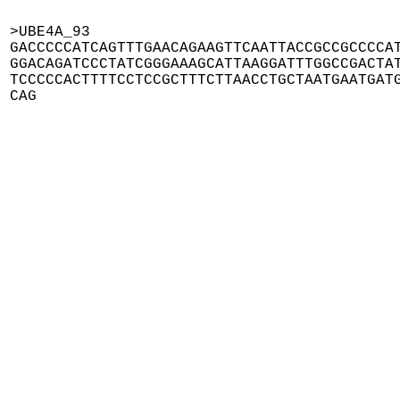
>UBE4A_93

GACCCCCATCAGTTTGAACAGAAGTTCAATTACCGCCGCCCCAT
GGACAGATCCCTATCGGGAAAGCATTAAGGATTTGGCCGACTAT
TCCCCCACTTTTCCTCCGCTTTCTTAACCTGCTAATGAATGATG
CAG