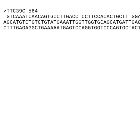
>TTC39C_564

TGTCAAATCAACAGTGCCTTGACCTCCTTCCACACTGCTTTGGA
AGCATGTCTGTCTGTATGAAATTGGTTGGTGCAGCATGATTGAG
CTTTGAGAGGCTGAAAAATGAGTCCAGGTGGTCCCAGTGCTAC