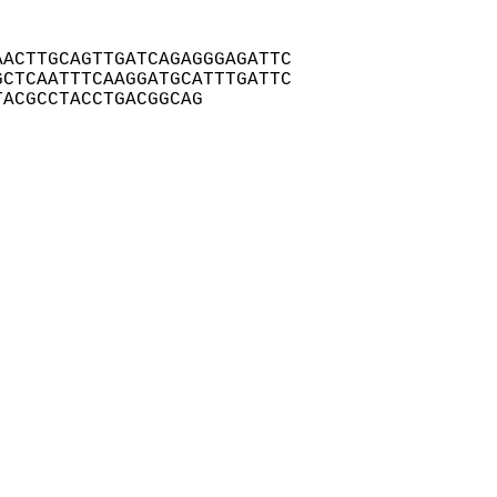
ACTTGCAGTTGATCAGAGGGAGATTC

CTCAATTTCAAGGATGCATTTGATTC

TACGCCTACCTGACGGCAG