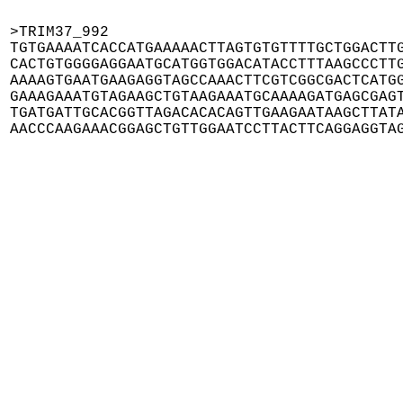
>TRIM37_992

TGTGAAAATCACCATGAAAAACTTAGTGTGTTTTGCTGGACTTG
CACTGTGGGGAGGAATGCATGGTGGACATACCTTTAAGCCCTTG
AAAAGTGAATGAAGAGGTAGCCAAACTTCGTCGGCGACTCATGG
GAAAGAAATGTAGAAGCTGTAAGAAATGCAAAAGATGAGCGAGT
TGATGATTGCACGGTTAGACACACAGTTGAAGAATAAGCTTATA
AACCCAAGAAACGGAGCTGTTGGAATCCTTACTTCAGGAGGTA