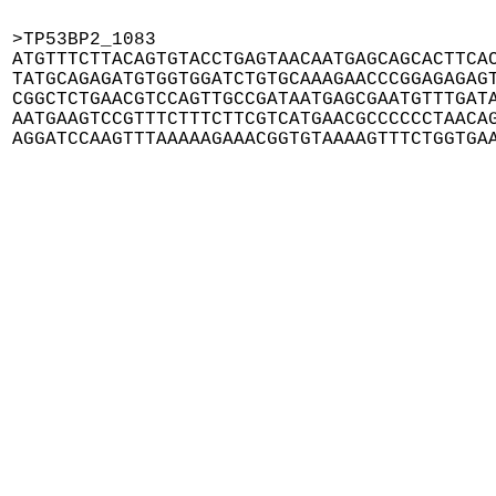
>TP53BP2_1083

ATGTTTCTTACAGTGTACCTGAGTAACAATGAGCAGCACTTCAC
TATGCAGAGATGTGGTGGATCTGTGCAAAGAACCCGGAGAGAGT
CGGCTCTGAACGTCCAGTTGCCGATAATGAGCGAATGTTTGATA
AATGAAGTCCGTTTCTTTCTTCGTCATGAACGCCCCCCTAACAG
AGGATCCAAGTTTAAAAAGAAACGGTGTAAAAGTTTCTGGTGA