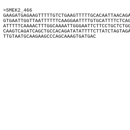
>SMEK2_466

GAAGATGAGAAGTTTTTGTCTGAAGTTTTTGCACAATTAACAGA
GTGAATTGGTTAATTTTTTCAAGGAATTTTGTGCATTTTCTCAG
ATTTTTCAAAACTTTGGCAAAATTGGGAATTCTTCCTGCTCTGG
CAAGTCAGATCAGCTGCCACAGATATATTTTCTTATCTAGTAGA
TTGTAATGCAAGAAGCCCAGCAAAGTGATGAC