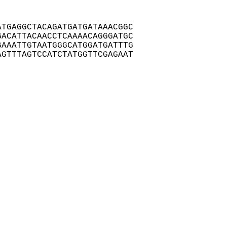
TGAGGCTACAGATGATGATAAACGGC

ACATTACAACCTCAAAACAGGGATGC

AAATTGTAATGGGCATGGATGATTTG

GTTTAGTCCATCTATGGTTCGAGAAT
