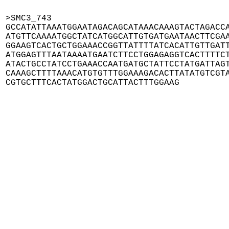
>SMC3_743

GCCATATTAAATGGAATAGACAGCATAAACAAAGTACTAGACCA
ATGTTCAAAATGGCTATCATGGCATTGTGATGAATAACTTCGAA
GGAAGTCACTGCTGGAAACCGGTTATTTTATCACATTGTTGATT
ATGGAGTTTAATAAAATGAATCTTCCTGGAGAGGTCACTTTTCT
ATACTGCCTATCCTGAAACCAATGATGCTATTCCTATGATTAGT
CAAAGCTTTTAAACATGTGTTTGGAAAGACACTTATATGTCGTA
CGTGCTTTCACTATGGACTGCATTACTTTGGAAG