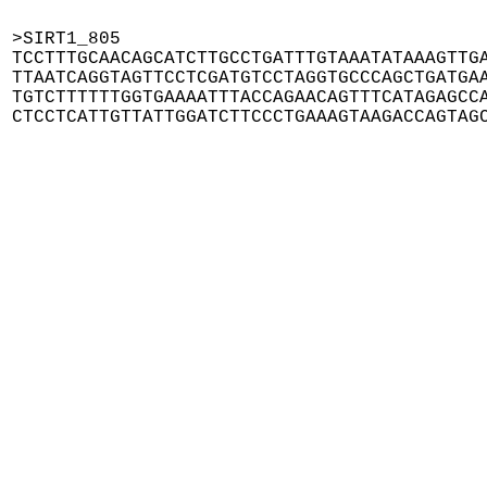
>SIRT1_805

TCCTTTGCAACAGCATCTTGCCTGATTTGTAAATATAAAGTTGA
TTAATCAGGTAGTTCCTCGATGTCCTAGGTGCCCAGCTGATGAA
TGTCTTTTTTGGTGAAAATTTACCAGAACAGTTTCATAGAGCCA
CTCCTCATTGTTATTGGATCTTCCCTGAAAGTAAGACCAGTAG