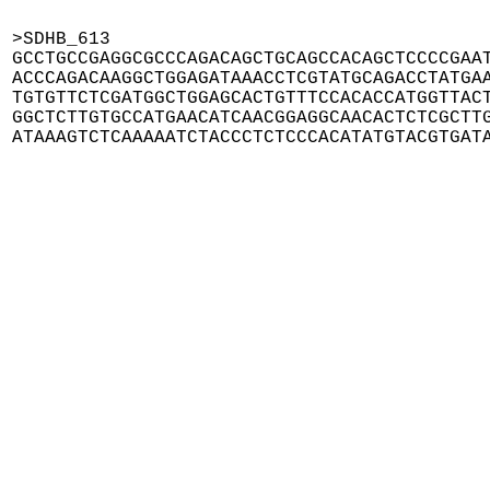
>SDHB_613

GCCTGCCGAGGCGCCCAGACAGCTGCAGCCACAGCTCCCCGAAT
ACCCAGACAAGGCTGGAGATAAACCTCGTATGCAGACCTATGAA
TGTGTTCTCGATGGCTGGAGCACTGTTTCCACACCATGGTTACT
GGCTCTTGTGCCATGAACATCAACGGAGGCAACACTCTCGCTTG
ATAAAGTCTCAAAAATCTACCCTCTCCCACATATGTACGTGAT