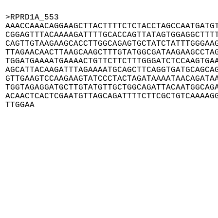
>RPRD1A_553

AAACCAAACAGGAAGCTTACTTTTCTCTACCTAGCCAATGATGT
CGGAGTTTACAAAAGATTTTGCACCAGTTATAGTGGAGGCTTTT
CAGTTGTAAGAAGCACCTTGGCAGAGTGCTATCTATTTGGGAAG
TTAGAACAACTTAAGCAAGCTTTGTATGGCGATAAGAAGCCTAG
TGGATGAAAATGAAAACTGTTCTTCTTTGGGATCTCCAAGTGAA
AGCATTACAAGATTTAGAAAATGCAGCTTCAGGTGATGCAGCAG
GTTGAAGTCCAAGAAGTATCCCTACTAGATAAAATAACAGATAA
TGGTAGAGGATGCTTGTATGTTGCTGGCAGATTACAATGGCAGA
ACAACTCACTCGAATGTTAGCAGATTTTCTTCGCTGTCAAAAGG
TTGGAA