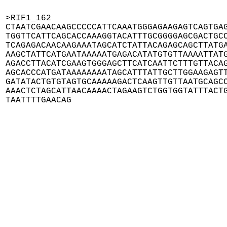
>RIF1_162

CTAATCGAACAAGCCCCCATTCAAATGGGAGAAGAGTCAGTGAG
TGGTTCATTCAGCACCAAAGGTACATTTGCGGGGAGCGACTGCC
TCAGAGACAACAAGAAATAGCATCTATTACAGAGCAGCTTATGA
AAGCTATTCATGAATAAAAATGAGACATATGTGTTAAAATTATG
AGACCTTACATCGAAGTGGGAGCTTCATCAATTCTTTGTTACAG
AGCACCCATGATAAAAAAAATAGCATTTATTGCTTGGAAGAGTT
GATATACTGTGTAGTGCAAAAAGACTCAAGTTGTTAATGCAGCC
AAACTCTAGCATTAACAAAACTAGAAGTCTGGTGGTATTTACTG
TAATTTTGAACAG