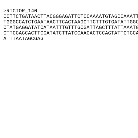
>RICTOR_140

CCTTCTGATAACTTACGGGAGATTCTCCAAAATGTAGCCAAATT
TGGGCCATCTGAATAACTTCACTAAGCTTCTTTGTGATATTGGC
CTATGAGGATATCATAATTTGTTTGCGATTAGCTTTATTAAATG
CTTCGAGCACTTCGATATCTTATCCAAGACTCCAGTATTCTGCA
ATTTAATAGCGAG