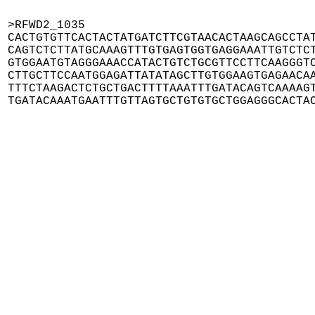
>RFWD2_1035

CACTGTGTTCACTACTATGATCTTCGTAACACTAAGCAGCCTAT
CAGTCTCTTATGCAAAGTTTGTGAGTGGTGAGGAAATTGTCTCT
GTGGAATGTAGGGAAACCATACTGTCTGCGTTCCTTCAAGGGTC
CTTGCTTCCAATGGAGATTATATAGCTTGTGGAAGTGAGAACAA
TTTCTAAGACTCTGCTGACTTTTAAATTTGATACAGTCAAAAGT
TGATACAAATGAATTTGTTAGTGCTGTGTGCTGGAGGGCACTA