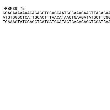
>RBM39_75

GCAGAAAAAAACAGAGCTGCAGCAATGGCAAACAACTTACAGAA
ATGTGGGCTCATTGCACTTTAACATAACTGAAGATATGCTTCGG
TGAAAGTATCCAGCTCATGATGGATAGTGAAACAGGTCGATCA