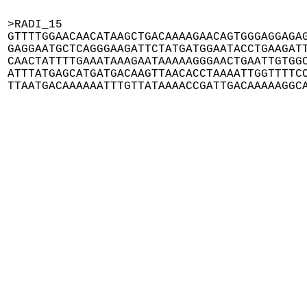
>RADI_15

GTTTTGGAACAACATAAGCTGACAAAAGAACAGTGGGAGGAGAG
GAGGAATGCTCAGGGAAGATTCTATGATGGAATACCTGAAGATT
CAACTATTTTGAAATAAAGAATAAAAAGGGAACTGAATTGTGGC
ATTTATGAGCATGATGACAAGTTAACACCTAAAATTGGTTTTCC
TTAATGACAAAAAATTTGTTATAAAACCGATTGACAAAAAGGC