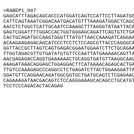
>RABEP1_887

GAGCATTTAGACAGCACCCATGGATCAGTCCATTCCTTAGATGC
CATTCAGTAAATCGGACAATGACATGTTTAAAGATGGACTCAGG
AACCTCTGGCTCATTGCAATCCAAAGCTTTAGGGTATAATTACA
GAGTCGGATTTTGGACCACTGGTGGGAGCAGATTCAGTGTCTGA
CACTGCAGATGCCAAGTGGGTTTATGTTAACCAAAGATCAGGAA
ACAAGAAGAGACAGCATCCCTCCTCTCCAGCGTTACCCAGGGCA
GGTTACCGCTTAGTCAGTGAGACGGAATGGAATCTTCTGCAGAA
TTGGTAGACGTTGTGATATGTGTTCCAATTATGAAAAACAGTTA
AACGAGAGACCAGGTGAAAAAACTGCAGGTGATGTTAAGGCAAG
AAAGATAAACAGGAGCTGGAGGACTTCATAAAACAGAGCACTGA
TTGTCCAAAGAGCCCAGGCCTCTGAGATCTTACTGGAAGAATTA
GGATGTTCAGGAACAGATGGCGGTGCTGATGCAGTCTCGAGAAC
CAGAAAGATAACGACAGTCTCCAGGGAAAGCACAGCCTGCATGT
TCCTCCCAGACACTACAGAG