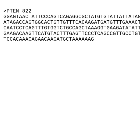
>PTEN_822

GGAGTAACTATTCCCAGTCAGAGGCGCTATGTGTATTATTATAG
ATAGACCAGTGGCACTGTTGTTTCACAAGATGATGTTTGAAACT
CAATCCTCAGTTTGTGGTCTGCCAGCTAAAGGTGAAGATATATT
GAAGACAAGTTCATGTACTTTGAGTTCCCTCAGCCGTTGCCTGT
TCCACAAACAGAACAAGATGCTAAAAAAG