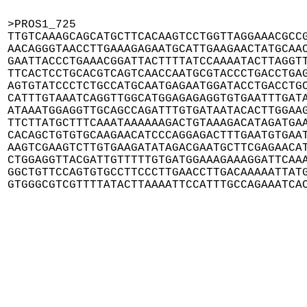
>PROS1_725

TTGTCAAAGCAGCATGCTTCACAAGTCCTGGTTAGGAAACGCCG
AACAGGGTAACCTTGAAAGAGAATGCATTGAAGAACTATGCAAC
GAATTACCCTGAAACGGATTACTTTTATCCAAAATACTTAGGTT
TTCACTCCTGCACGTCAGTCAACCAATGCGTACCCTGACCTGAG
AGTGTATCCCTCTGCCATGCAATGAGAATGGATACCTGACCTGC
CATTTGTAAATCAGGTTGGCATGGAGAGAGGTGTGAATTTGATA
ATAAATGGAGGTTGCAGCCAGATTTGTGATAATACACTTGGAAG
TTCTTATGCTTTCAAATAAAAAAGACTGTAAAGACATAGATGAA
CACAGCTGTGTGCAAGAACATCCCAGGAGACTTTGAATGTGAAT
AAGTCGAAGTCTTGTGAAGATATAGACGAATGCTTCGAGAACAT
CTGGAGGTTACGATTGTTTTTGTGATGGAAAGAAAGGATTCAAA
GGCTGTTCCAGTGTGCCTTCCCTTGAACCTTGACAAAAATTATG
GTGGGCGTCGTTTTATACTTAAAATTCCATTTGCCAGAAATCA