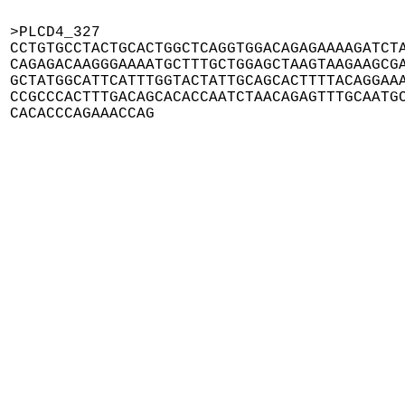
>PLCD4_327

CCTGTGCCTACTGCACTGGCTCAGGTGGACAGAGAAAAGATCTA
CAGAGACAAGGGAAAATGCTTTGCTGGAGCTAAGTAAGAAGCGA
GCTATGGCATTCATTTGGTACTATTGCAGCACTTTTACAGGAAA
CCGCCCACTTTGACAGCACACCAATCTAACAGAGTTTGCAATGC
CACACCCAGAAACCAG