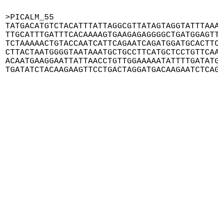
>PICALM_55

TATGACATGTCTACATTTATTAGGCGTTATAGTAGGTATTTAAA
TTGCATTTGATTTCACAAAAGTGAAGAGAGGGGCTGATGGAGTT
TCTAAAAACTGTACCAATCATTCAGAATCAGATGGATGCACTTC
CTTACTAATGGGGTAATAAATGCTGCCTTCATGCTCCTGTTCAA
ACAATGAAGGAATTATTAACCTGTTGGAAAAATATTTTGATATG
TGATATCTACAAGAAGTTCCTGACTAGGATGACAAGAATCTCA