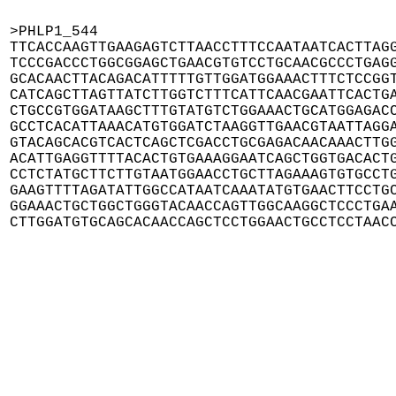
>PHLP1_544

TTCACCAAGTTGAAGAGTCTTAACCTTTCCAATAATCACTTAGG
TCCCGACCCTGGCGGAGCTGAACGTGTCCTGCAACGCCCTGAGG
GCACAACTTACAGACATTTTTGTTGGATGGAAACTTTCTCCGGT
CATCAGCTTAGTTATCTTGGTCTTTCATTCAACGAATTCACTGA
CTGCCGTGGATAAGCTTTGTATGTCTGGAAACTGCATGGAGACC
GCCTCACATTAAACATGTGGATCTAAGGTTGAACGTAATTAGGA
GTACAGCACGTCACTCAGCTCGACCTGCGAGACAACAAACTTGG
ACATTGAGGTTTTACACTGTGAAAGGAATCAGCTGGTGACACTG
CCTCTATGCTTCTTGTAATGGAACCTGCTTAGAAAGTGTGCCTG
GAAGTTTTAGATATTGGCCATAATCAAATATGTGAACTTCCTGC
GGAAACTGCTGGCTGGGTACAACCAGTTGGCAAGGCTCCCTGAA
CTTGGATGTGCAGCACAACCAGCTCCTGGAACTGCCTCCTAAC