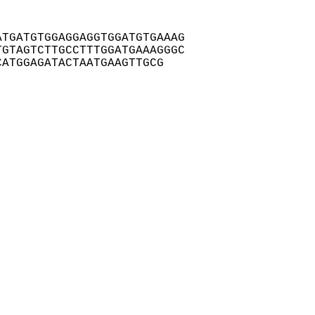
TGATGTGGAGGAGGTGGATGTGAAAG

GTAGTCTTGCCTTTGGATGAAAGGGC

CATGGAGATACTAATGAAGTTGCG