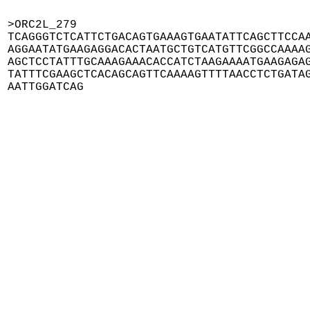
>ORC2L_279

TCAGGGTCTCATTCTGACAGTGAAAGTGAATATTCAGCTTCCAA
AGGAATATGAAGAGGACACTAATGCTGTCATGTTCGGCCAAAAG
AGCTCCTATTTGCAAAGAAACACCATCTAAGAAAATGAAGAGAG
TATTTCGAAGCTCACAGCAGTTCAAAAGTTTTAACCTCTGATAG
AATTGGATCAG