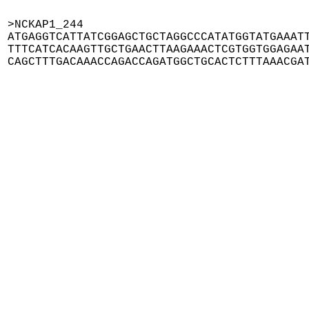
>NCKAP1_244

ATGAGGTCATTATCGGAGCTGCTAGGCCCATATGGTATGAAATT
TTTCATCACAAGTTGCTGAACTTAAGAAACTCGTGGTGGAGAAT
CAGCTTTGACAAACCAGACCAGATGGCTGCACTCTTTAAACGA