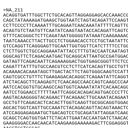
>NA_211

ACAGGTGATTTGGCTTCTGCACAGTTAGGAGGAGCACCAAACCG
CAGCTATAAAAGATGAAGCTGGTAATCTAGTACAGATTCCAAGT
CCTTCCCCTTCAAAATTTGCAGAATCAACAAATATTTTCAGTTG
ACAGTGTCTAATGTTCAATATCAAGTAATACCACAGATTCAGTC
GTTTCACGGGCTCTTCAGATAATGGGGGTATAAATCAAGAAAAC
TAATCAAACCTTACTTGCCTCTGGAACACCTCCTGCTAATATTC
GTCCAGGTTCAGGGAGTTGCAATTGGTGGTTCATCTTTTCCTGG
CTCTTGGTCTGCCAGGAAATATTACCTTTGTACCAATCAATAGT
GGGCAGTTCTCAGACAATGACTGCAGGCATTAATGCCGATGGAC
GATAGTTCAGACAATTCAGAAAGGACTGGTGAGCGGGTTTCTCC
CAGATTTATTTGTGCCAACGTCCTCTTCATCACAGTTGCCTGTT
ACAAAACACAAATAGCTTGACTACTTCTAGTGGGCAAGTCCATT
CAGTCGCCTGTTTCTGAAGAGACACAGGCTCAGAATATTCAGGT
ATCTACAGCTTCAAGAGTCTCAACAGCCAACCAGTCAAGCCCAA
AATCCACGGTGTGCAAGCCAGTGGTCAAAATATATCACAACAGG
AATCCTGGAACCTTTTTAATTCAGGCACAGACAGTGACCCCTTC
AAGTACAAGGGGTACAGAACTTACAGAACTTGCAAATACAGAAT
GCCTGTTCAGACACTCACACTTGGTCAAGTTGCGGCAGGTGGAG
AGCACTGGTCAGTTGCCAAATCTACAGACAGTTACAGTAAACTC
ATCCAGGAGAGAATGCTGACAGTCCTGCAGATATTAGGATCAAG
GCAGCTCAGTGGTGATTCTACATTGAATACCAATGATCTAACAC
GAAGGGGACCAACAACATCAAGAAGGAAAAAGACTTCGGAGGGT