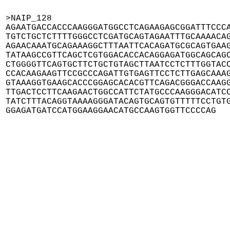
>NAIP_128

AGAATGACCACCCAAGGGATGGCCTCAGAAGAGCGGATTTCCCA
TGTCTGCTCTTTTGGGCCTCGATGCAGTAGAATTTGCAAAACAG
AGAACAAATGCAGAAAGGCTTTAATTCACAGATGCGCAGTGAAG
TATAAGCCGTTCAGCTCGTGGACACCACAGGAGATGGCAGCAGC
CTGGGGTTCAGTGCTTCTGCTGTAGCTTAATCCTCTTTGGTACC
CCACAAGAAGTTCCGCCCAGATTGTGAGTTCCTCTTGAGCAAAG
GTAAAGGTGAAGCACCCGGAGCACACGTTCAGACGGGACCAAGG
TTGACTCCTTCAAGAACTGGCCATTCTATGCCCAAGGGACATCC
TATCTTTACAGGTAAAAGGGATACAGTGCAGTGTTTTTCCTGTG
GGAGATGATCCATGGAAGGAACATGCCAAGTGGTTCCCCAG