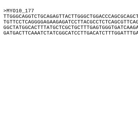
>MYO10_177

TTGGGCAGGTCTGCAGAGTTACTTGGGCTGGACCCAGCGCAGCT
TGTTCCTCAGGGGAGAAGAGATCCTTACGCCTCTCAGCGTTCAG
GGCTATGGCACTTTATGCTCGCTGCTTTGAGTGGGTGATCAAGA
GATGACTTCAAATCTATCGGCATCCTTGACATCTTTGGATTTG