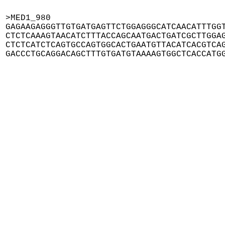
>MED1_980

GAGAAGAGGGTTGTGATGAGTTCTGGAGGGCATCAACATTTGGT
CTCTCAAAGTAACATCTTTACCAGCAATGACTGATCGCTTGGAG
CTCTCATCTCAGTGCCAGTGGCACTGAATGTTACATCACGTCAG
GACCCTGCAGGACAGCTTTGTGATGTAAAAGTGGCTCACCATG