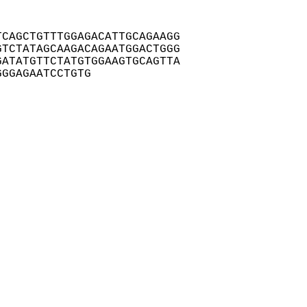
CAGCTGTTTGGAGACATTGCAGAAGG

TCTATAGCAAGACAGAATGGACTGGG

ATATGTTCTATGTGGAAGTGCAGTTA

GGGAGAATCCTGTG