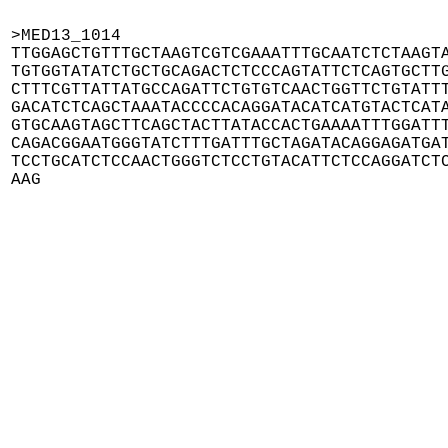
>MED13_1014

TTGGAGCTGTTTGCTAAGTCGTCGAAATTTGCAATCTCTAAGTA
TGTGGTATATCTGCTGCAGACTCTCCCAGTATTCTCAGTGCTTG
CTTTCGTTATTATGCCAGATTCTGTGTCAACTGGTTCTGTATTT
GACATCTCAGCTAAATACCCCACAGGATACATCATGTACTCATA
GTGCAAGTAGCTTCAGCTACTTATACCACTGAAAATTTGGATTT
CAGACGGAATGGGTATCTTTGATTTGCTAGATACAGGAGATGAT
TCCTGCATCTCCAACTGGGTCTCCTGTACATTCTCCAGGATCTC
AAG