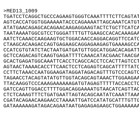
>MED13_1009

TGATCCTCAGGCTGCCCAGAAGTGGGTCAAATTTTCTTCAGTAT
AGTCACCATGGTGGAAAAATACCCAGAAAATTAGCAAATCATGT
ATATGAACAGAGCACAGAACAAGAGGAAGTACTCTGCTTCATCA
TAATAAAATGGCGTCCTGGGATTTTGTTGAAGCCACACAAAGAA
AATCTCAAACCAAGAAGTGCTGGACAACCAGGACAGGTTCCATC
CTAAGCACAAGACCAGTGAGAAGCAGGAGAAGAGTGAAAAGCCA
CCATCGTGTATCTACTAATGATGATGTTGGCATGGACACAGATT
GCTCCAGACAGTCAAGTGAGATTTTCAAACATACGAACTAACGA
GCACTGAGATGGCAAATTCACCTCAGCCACCTCCACTTAGTCCT
AGTAACTAAAACACCTTCAACTCCTCAGAGTCAGCATTTTTATC
CCTTCTAAACCAATGGAAGATAGGATAGACAGTTTGTCCCAGTC
TAGAACCTACAGTATATGTTGGTACAGCAGTAAACTTGGAAGAA
TTACAAGGTCCCAAAGAAAAAAGATGTAGAGTTTTTACCACCTC
GATCCAGTTGGACCTTTTGGACAGGAAAATGTAACATCAGTTAC
CTCTCAAAGTTTCTGATGAATTAGTACAGCAATATCAAATTAAA
CGATACAGAACAAGAACCTAAAATTGATCCATATGCATTTGTTG
GATAAAAAAGATAGACAGAATAATGAGAGAGAAGCTGGAAAAA