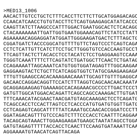
>MED13_1006

AACACTTGTCCTGCTCTTTCACCTTCTTCTTGCATGGAGACAGC
CCAACATCAACCTGTGTACCTTCTCAGTGAAGAGCATATCACCC
CAAGTTATCTTAAGCCCATTTGGACTGAATGGCACTCTCACAGG
CTACAAAAAAATTGATTGGTGAATGGAAACAGTTCTATCCTATT
AGAAAAACAGGAGGATATGGATTGGGAAGATGACTCTTTAGCTG
CGGATGATCTACCCGGCATGTTTTGTTCTAGTCCCTCAGTCAGA
CCTCTCATTGTTCATCTTCCTGCTTGGGTGTCCACCAAGTGCCT
TTCAGTTACTCTTACACCTCCTACATCTCCTGAGGAAGTCCAAA
TGGGTCAAATTTTCTTCAGTATCTGATGGCTTCAACTCTGATAG
CCAGAAAATTAGCAAATCATGTGGTGGATAGAGTTTGGCAAGAA
GAGGAAGTACTCTGCTTCATCAGGTGGTCTATGCGAAGAAGAGA
TTTGTTGAAGCCACACAAAGAACAAATTGCAGTTGTTTGAGGCA
GACAACCAGGACAGGTTCCATCTTTAGGTCAGCAACAACAAATA
GCAGGAGAAGAGTGAAAAGCCACAGAAACGCCCCTTGACTCCCT
GATGTTGGCATGGACACAGATTCAGCCAGCCAAAGACTTGTGAT
TTTCAAACATACGAACTAACGATGTAGCAAAGACTCCTCAGATG
TCAGCCACCTCCACTTAGTCCTCACCCATGTGATGTGGTTGATG
CCTCAGAGTCAGCATTTTTATCAAATGCCAACACCGGATCCCTT
GGATAGACAGTTTGTCCCAGTCTTTCCCACCTCAATTTCAGGAA
TACAGCAGTAAACTTGGAAGAAGATGAAGCTAATATAGCCTGGA
GATGTAGAGTTTTTACCACCTCAACTTCCAAGTGATAAATTCAA
AGGAAAATGTAACATCAGTTACAGA