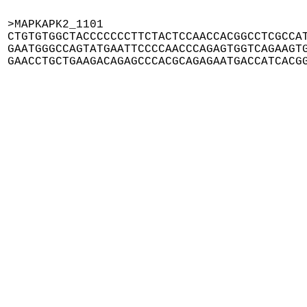
>MAPKAPK2_1101

CTGTGTGGCTACCCCCCCTTCTACTCCAACCACGGCCTCGCCAT
GAATGGGCCAGTATGAATTCCCCAACCCAGAGTGGTCAGAAGTG
GAACCTGCTGAAGACAGAGCCCACGCAGAGAATGACCATCACG