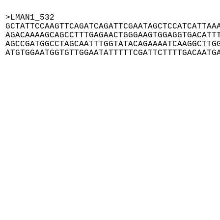
>LMAN1_532

GCTATTCCAAGTTCAGATCAGATTCGAATAGCTCCATCATTAAA
AGACAAAAGCAGCCTTTGAGAACTGGGAAGTGGAGGTGACATTT
AGCCGATGGCCTAGCAATTTGGTATACAGAAAATCAAGGCTTGG
ATGTGGAATGGTGTTGGAATATTTTTCGATTCTTTTGACAATG