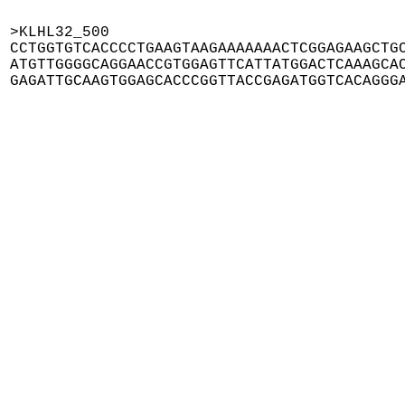
>KLHL32_500

CCTGGTGTCACCCCTGAAGTAAGAAAAAAACTCGGAGAAGCTGC
ATGTTGGGGCAGGAACCGTGGAGTTCATTATGGACTCAAAGCAC
GAGATTGCAAGTGGAGCACCCGGTTACCGAGATGGTCACAGGG