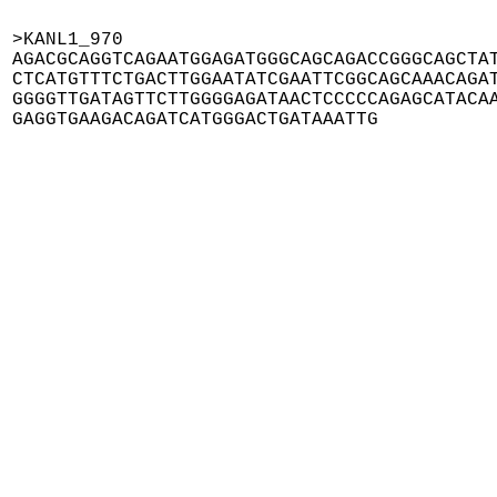
>KANL1_970

AGACGCAGGTCAGAATGGAGATGGGCAGCAGACCGGGCAGCTAT
CTCATGTTTCTGACTTGGAATATCGAATTCGGCAGCAAACAGAT
GGGGTTGATAGTTCTTGGGGAGATAACTCCCCCAGAGCATACAA
GAGGTGAAGACAGATCATGGGACTGATAAATTG