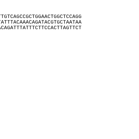
TGTCAGCCGCTGGAACTGGCTCCAGG

ATTTACAAACAGATACGTGCTAATAA

CAGATTTATTTCTTCCACTTAGTTCT
