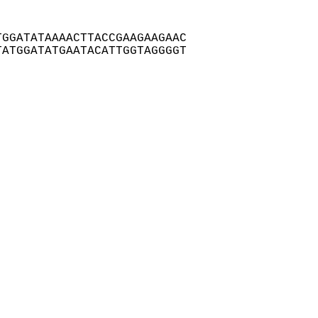
GGATATAAAACTTACCGAAGAAGAAC

ATGGATATGAATACATTGGTAGGGGT
