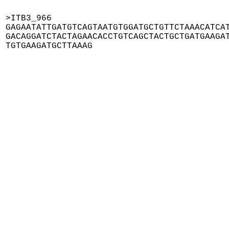
>ITB3_966

GAGAATATTGATGTCAGTAATGTGGATGCTGTTCTAAACATCAT
GACAGGATCTACTAGAACACCTGTCAGCTACTGCTGATGAAGAT
TGTGAAGATGCTTAAAG