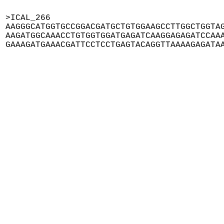
>ICAL_266

AAGGGCATGGTGCCGGACGATGCTGTGGAAGCCTTGGCTGGTAG
AAGATGGCAAACCTGTGGTGGATGAGATCAAGGAGAGATCCAAA
GAAAGATGAAACGATTCCTCCTGAGTACAGGTTAAAAGAGATA