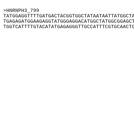
>HNRNPH3_799

TATGGAGGTTTTGATGACTACGGTGGCTATAATAATTATGGCTA
TGAGAGATGGAAGAGGTATGGGAGGACATGGCTATGGCGGAGCT
TGGTCATTTTGTACATATGAGAGGGTTGCCATTTCGTGCAACT