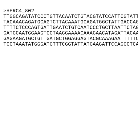
>HERC4_802

TTGGCAGATATCCCTGTTACAATCTGTACGTATCCATTCGTATT
TACAAACAGATGCAGTCTTACAAATGCAGATGGCTATTGACCAG
TTTTCTCCCAGTGATTGAATCTGTCAATCCCTGCTTAATTCTAG
GATGCAATGGAAGTCCTAAGGAAAACAAAGAACATAGATTACAA
GAGAAGATGCTGTTGATGCTGGAGGAGTACGCAAAGAATTTTTC
TCCTAAATATGGGATGTTTCGGTATTATGAAGATTCCAGGCTC