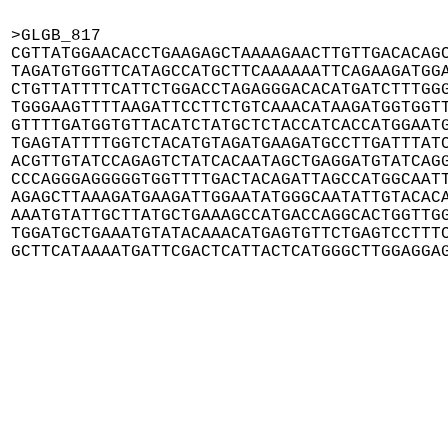
>GLGB_817

CGTTATGGAACACCTGAAGAGCTAAAAGAACTTGTTGACACAGC
TAGATGTGGTTCATAGCCATGCTTCAAAAAATTCAGAAGATGGA
CTGTTATTTTCATTCTGGACCTAGAGGGACACATGATCTTTGGG
TGGGAAGTTTTAAGATTCCTTCTGTCAAACATAAGATGGTGGTT
GTTTTGATGGTGTTACATCTATGCTCTACCATCACCATGGAATG
TGAGTATTTTGGTCTACATGTAGATGAAGATGCCTTGATTTATC
ACGTTGTATCCAGAGTCTATCACAATAGCTGAGGATGTATCAGG
CCCAGGGAGGGGGTGGTTTTGACTACAGATTAGCCATGGCAATT
AGAGCTTAAAGATGAAGATTGGAATATGGGCAATATTGTACACA
AAATGTATTGCTTATGCTGAAAGCCATGACCAGGCACTGGTTGG
TGGATGCTGAAATGTATACAAACATGAGTGTTCTGAGTCCTTTC
GCTTCATAAAATGATTCGACTCATTACTCATGGGCTTGGAGGA