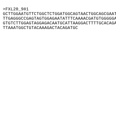
>FXL20_981

GCTTGGAATGTTCTGGCTCTGGATGGCAGTAACTGGCAGCGAAT
TTGAGGGCCGAGTAGTGGAGAATATTTCAAAACGATGTGGGGGA
GTGTCTTGGAGTAGGAGACAATGCATTAAGGACTTTTGCACAGA
TTAAATGGCTGTACAAAGACTACAGATGC