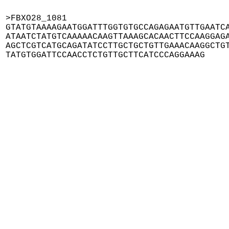
>FBXO28_1081

GTATGTAAAAGAATGGATTTGGTGTGCCAGAGAATGTTGAATCA
ATAATCTATGTCAAAAACAAGTTAAAGCACAACTTCCAAGGAGA
AGCTCGTCATGCAGATATCCTTGCTGCTGTTGAAACAAGGCTGT
TATGTGGATTCCAACCTCTGTTGCTTCATCCCAGGAAAG