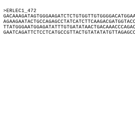
>ERLEC1_472

GACAAAGATAGTGGGAAGATCTCTGTGGTTGTGGGGACATGGAA
AGAAGAATACTGCCAGAGCCTATCATCTTCAAGACGATGGTACC
TTATGGGAATGGAGATATTTGTGATATAACTGACAAACCCAGAC
GAATCAGATTCTCCTCATGCCGTTACTGTATATATGTTAGAGC