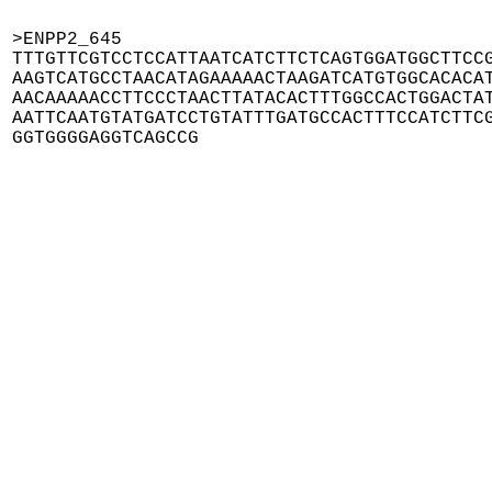
>ENPP2_645

TTTGTTCGTCCTCCATTAATCATCTTCTCAGTGGATGGCTTCCG
AAGTCATGCCTAACATAGAAAAACTAAGATCATGTGGCACACAT
AACAAAAACCTTCCCTAACTTATACACTTTGGCCACTGGACTAT
AATTCAATGTATGATCCTGTATTTGATGCCACTTTCCATCTTCG
GGTGGGGAGGTCAGCCG