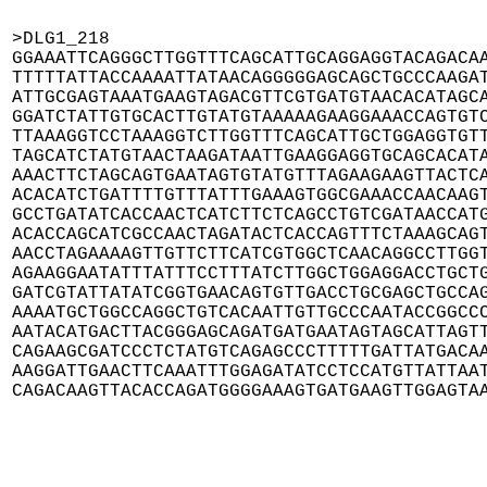
>DLG1_218

GGAAATTCAGGGCTTGGTTTCAGCATTGCAGGAGGTACAGACAA
TTTTTATTACCAAAATTATAACAGGGGGAGCAGCTGCCCAAGAT
ATTGCGAGTAAATGAAGTAGACGTTCGTGATGTAACACATAGCA
GGATCTATTGTGCACTTGTATGTAAAAAGAAGGAAACCAGTGTC
TTAAAGGTCCTAAAGGTCTTGGTTTCAGCATTGCTGGAGGTGTT
TAGCATCTATGTAACTAAGATAATTGAAGGAGGTGCAGCACATA
AAACTTCTAGCAGTGAATAGTGTATGTTTAGAAGAAGTTACTCA
ACACATCTGATTTTGTTTATTTGAAAGTGGCGAAACCAACAAGT
GCCTGATATCACCAACTCATCTTCTCAGCCTGTCGATAACCATG
ACACCAGCATCGCCAACTAGATACTCACCAGTTTCTAAAGCAGT
AACCTAGAAAAGTTGTTCTTCATCGTGGCTCAACAGGCCTTGGT
AGAAGGAATATTTATTTCCTTTATCTTGGCTGGAGGACCTGCTG
GATCGTATTATATCGGTGAACAGTGTTGACCTGCGAGCTGCCAG
AAAATGCTGGCCAGGCTGTCACAATTGTTGCCCAATACCGGCCC
AATACATGACTTACGGGAGCAGATGATGAATAGTAGCATTAGTT
CAGAAGCGATCCCTCTATGTCAGAGCCCTTTTTGATTATGACAA
AAGGATTGAACTTCAAATTTGGAGATATCCTCCATGTTATTAAT
CAGACAAGTTACACCAGATGGGGAAAGTGATGAAGTTGGAGTA